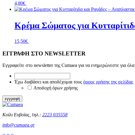
4,80
€
+ Προσθήκη
Kρέμα Σώματος για Κυτταρίτιδ
15,50
€
+ Προσθήκη
ΕΓΓΡΑΦΗ ΣΤΟ NEWSLETTER
Εγγραφείτε στο newsletter της Cumaea για να ενημερώνεστε για όλα 
*
Έχω
Έχω διαβάσει και αποδέχομαι τους
όρους χρήσης της σελίδας
διαβάσει
Αποδοχή όρων χρήσης
και
αποδέχομαι
εγγραφή
τους
όρους
χρήσης
Κοίλι Ευβοίας, τηλ.:
2223 035558
της
info@cumaea.gr
σελίδας
*