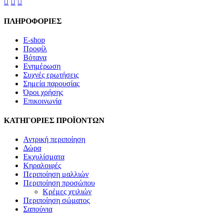



ΠΛΗΡΟΦΟΡΙΕΣ
E-shop
Προφίλ
Βότανα
Ενημέρωση
Συχνές ερωτήσεις
Σημεία παρουσίας
Όροι χρήσης
Επικοινωνία
ΚΑΤΗΓΟΡΙΕΣ ΠΡΟΪΟΝΤΩΝ
Αντρική περιποίηση
Δώρα
Εκχυλίσματα
Κηραλοιφές
Περιποίηση μαλλιών
Περιποίηση προσώπου
Κρέμες χειλιών
Περιποίηση σώματος
Σαπούνια