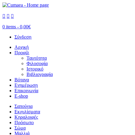



0 items -
0,00
€
Σύνδεση
Αρχική
Προφίλ
Ταυτότητα
Φιλοσοφία
Ιστορικό
Βιβλιογραφία
Βότανα
Ενημέρωση
Επικοινωνία
E-shop
Σαπούνια
Εκχυλίσματα
Κηραλοιφές
Πρόσωπο
Σώμα
Μαλλιά