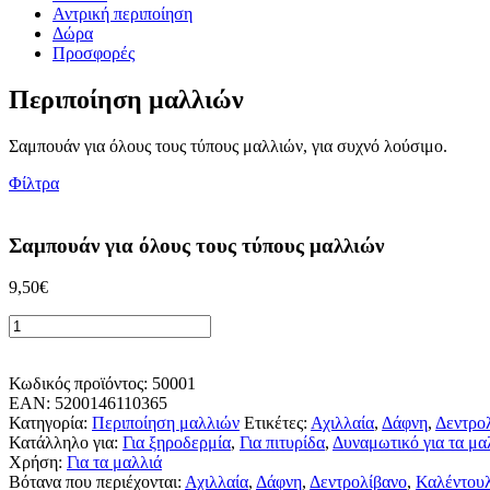
Αντρική περιποίηση
Δώρα
Προσφορές
Περιποίηση μαλλιών
Σαμπουάν για όλους τους τύπους μαλλιών, για συχνό λούσιμο.
Φίλτρα
Σαμπουάν για όλους τους τύπους μαλλιών
9,50
€
Σαμπουάν
για
Προσθήκη στο Καλάθι
όλους
τους
Κωδικός προϊόντος:
50001
τύπους
EAN: 5200146110365
μαλλιών
Κατηγορία:
Περιποίηση μαλλιών
Ετικέτες:
Αχιλλαία
,
Δάφνη
,
Δεντρο
ποσότητα
Κατάλληλο για:
Για ξηροδερμία
,
Για πιτυρίδα
,
Δυναμωτικό για τα μα
Χρήση:
Για τα μαλλιά
Βότανα που περιέχονται:
Αχιλλαία
,
Δάφνη
,
Δεντρολίβανο
,
Καλέντου