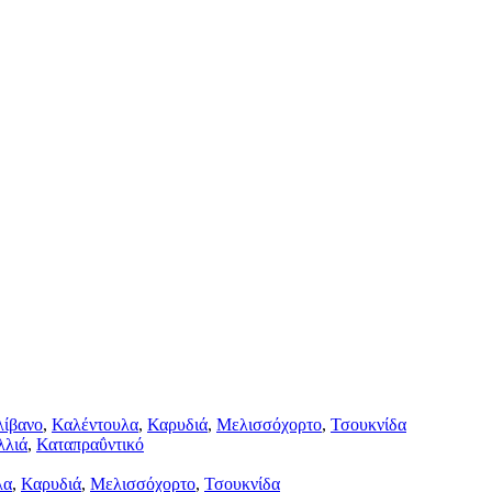
λίβανο
,
Καλέντουλα
,
Καρυδιά
,
Μελισσόχορτο
,
Τσουκνίδα
λλιά
,
Καταπραΰντικό
λα
,
Καρυδιά
,
Μελισσόχορτο
,
Τσουκνίδα