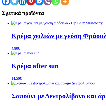
Σχετικά προϊόντα
Κρέμα χειλιών με γεύση Φράουλ
4,80
€
+ Προσθήκη
Κρέμα after sun
14,50
€
+ Προσθήκη
Σαπούνι με Δεντρολίβανο και ά