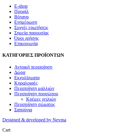
E-shop
Προφίλ
Βότανα
Ενημέρωση
Συχνές ερωτήσεις
Σημεία παρουσίας
Όροι χρήσης
Επικοινωνία
ΚΑΤΗΓΟΡΙΕΣ ΠΡΟΪΟΝΤΩΝ
Αντρική περιποίηση
Δώρα
Εκχυλίσματα
Κηραλοιφές
Περιποίηση μαλλιών
Περιποίηση προσώπου
Κρέμες χειλιών
Περιποίηση σώματος
Σαπούνια
Designed
&
developed by Nevma
Cart