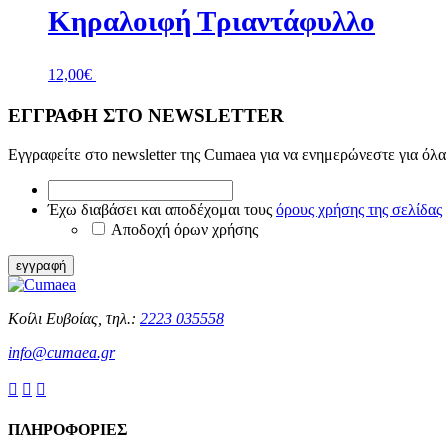
Κηραλοιφή Τριαντάφυλλο
στη
12,00€
πολλαπλές
σελίδα
παραλλαγές.
του
Οι
προϊόντος
επιλογές
12,00
€
+ Προσθήκη
μπορούν
να
ΕΓΓΡΑΦΗ ΣΤΟ NEWSLETTER
επιλεγούν
στη
Εγγραφείτε στο newsletter της Cumaea για να ενημερώνεστε για όλα 
σελίδα
του
*
προϊόντος
Έχω
Έχω διαβάσει και αποδέχομαι τους
όρους χρήσης της σελίδας
διαβάσει
Αποδοχή όρων χρήσης
και
αποδέχομαι
εγγραφή
τους
όρους
χρήσης
Κοίλι Ευβοίας, τηλ.:
2223 035558
της
info@cumaea.gr
σελίδας
*



ΠΛΗΡΟΦΟΡΙΕΣ