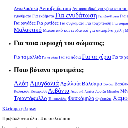
Αντιοξειδωτικό
Αναπλαστικό
Αντιρρυτιδικό για γύρω από τα 
Για ενυδάτωση
εγκαύματα
Για εκζέματα
Για 
Για εξανθήματα
Για ραγάδες
Για ρυτίδες
Για συγκάματα
Για τριχόπτωση
Για τσιμπ
Μαλακτικό
Μαλακτικό και ενυδατικό για σκασμένα χείλη
Μ
Για ποια περιοχή του σώματος;
Για τα χέρια
Για τα μαλλιά
Για τα χ
Για τα πόδια
Για τα νύχια
Ποιο βότανο προτιμάτε;
Αλόη
Αμυγδαλιά
Αχιλλαία
Βάλσαμο
Βασιλι
Βανίλια
Λεβάντα
Μέν
Κολοκύθα
Κυπαρίσσι
Λεμονιά
Λουίζα
Λεμόνι
Μάραθος
Χαμο
Τριαντάφυλλο
Φασκόμηλο
Τσουκνίδα
Φράουλα
Κλείσιμο φίλτρων
Προβάλλονται όλα - 4 αποτελέσματα