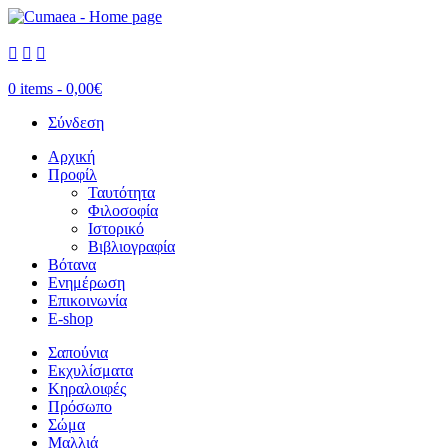



0 items -
0,00
€
Σύνδεση
Αρχική
Προφίλ
Ταυτότητα
Φιλοσοφία
Ιστορικό
Βιβλιογραφία
Βότανα
Ενημέρωση
Επικοινωνία
E-shop
Σαπούνια
Εκχυλίσματα
Κηραλοιφές
Πρόσωπο
Σώμα
Μαλλιά