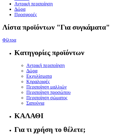
Αντρική περιποίηση
Δώρα
Προσφορές
Λίστα πρoϊόντων "
Για συγκάματα"
Φίλτρα
Κατηγορίες προϊόντων
Αντρική περιποίηση
Δώρα
Εκχυλίσματα
Κηραλοιφές
Περιποίηση μαλλιών
Περιποίηση προσώπου
Περιποίηση σώματος
Σαπούνια
ΚΑΛΑΘΙ
Για τι χρήση το θέλετε;