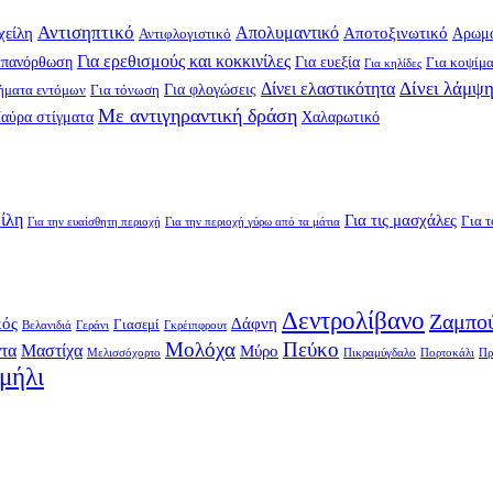
Αντισηπτικό
Απολυμαντικό
χείλη
Αποτοξινωτικό
Αρωμα
Αντιφλογιστικό
Για ερεθισμούς και κοκκινίλες
επανόρθωση
Για ευεξία
Για κοψίμ
Για κηλίδες
Δίνει ελαστικότητα
Δίνει λάμψ
Για φλογώσεις
ήματα εντόμων
Για τόνωση
Με αντιγηραντική δράση
αύρα στίγματα
Χαλαρωτικό
είλη
Για τις μασχάλες
Για τ
Για την ευαίσθητη περιοχή
Για την περιοχή γύρω από τα μάτια
Δεντρολίβανο
Ζαμπο
κός
Δάφνη
Γιασεμί
Βελανιδιά
Γεράνι
Γκρέιπφρουτ
Μολόχα
Πεύκο
τα
Μαστίχα
Μύρο
Μελισσόχορτο
Πικραμύγδαλο
Πορτοκάλι
Πρ
μήλι