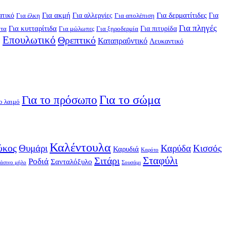
Για ακμή
Για δερματίτιδες
τικό
Για αλλεργίες
Για
Για έλκη
Για απολέπιση
Για πληγές
Για κυτταρίτιδα
Για πιτυρίδα
ατα
Για μώλωπες
Για ξηροδερμία
Επουλωτικό
Θρεπτικό
η
Καταπραΰντικό
Λευκαντικό
Για το σώμα
Για το πρόσωπο
ο λαιμό
Καλέντουλα
ύκος
Θυμάρι
Καρύδα
Κισσός
Καρυδιά
Καρότο
Σταφύλι
Σιτάρι
Ροδιά
Σανταλόξυλο
άσινο μήλο
Σουσάμι