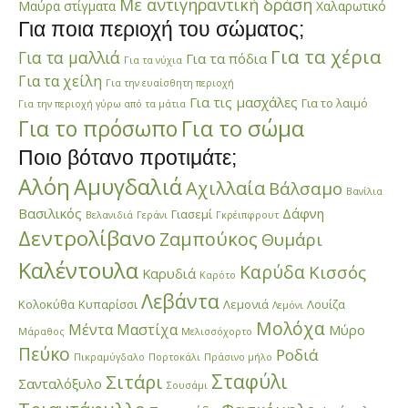
Με αντιγηραντική δράση
Μαύρα στίγματα
Χαλαρωτικό
Για ποια περιοχή του σώματος;
Για τα χέρια
Για τα μαλλιά
Για τα πόδια
Για τα νύχια
Για τα χείλη
Για την ευαίσθητη περιοχή
Για τις μασχάλες
Για το λαιμό
Για την περιοχή γύρω από τα μάτια
Για το σώμα
Για το πρόσωπο
Ποιο βότανο προτιμάτε;
Αλόη
Αμυγδαλιά
Αχιλλαία
Βάλσαμο
Βανίλια
Βασιλικός
Δάφνη
Γιασεμί
Βελανιδιά
Γεράνι
Γκρέιπφρουτ
Δεντρολίβανο
Ζαμπούκος
Θυμάρι
Καλέντουλα
Καρύδα
Κισσός
Καρυδιά
Καρότο
Λεβάντα
Κολοκύθα
Κυπαρίσσι
Λεμονιά
Λουίζα
Λεμόνι
Μολόχα
Μέντα
Μαστίχα
Μύρο
Μάραθος
Μελισσόχορτο
Πεύκο
Ροδιά
Πικραμύγδαλο
Πορτοκάλι
Πράσινο μήλο
Σταφύλι
Σιτάρι
Σανταλόξυλο
Σουσάμι