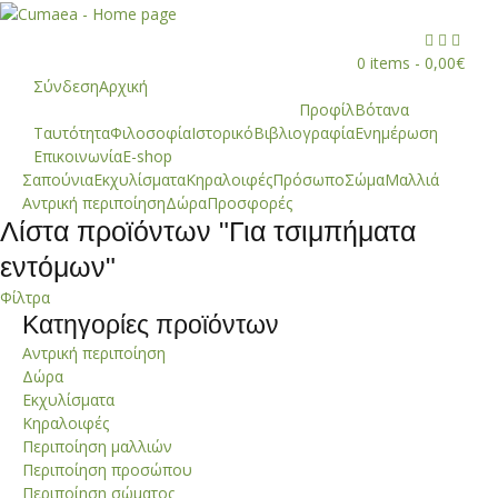



0 items -
0,00
€
Σύνδεση
Αρχική
Προφίλ
Βότανα
Ταυτότητα
Φιλοσοφία
Ιστορικό
Βιβλιογραφία
Ενημέρωση
Επικοινωνία
E-shop
Σαπούνια
Εκχυλίσματα
Κηραλοιφές
Πρόσωπο
Σώμα
Μαλλιά
Αντρική περιποίηση
Δώρα
Προσφορές
Λίστα πρoϊόντων "
Για τσιμπήματα
εντόμων"
Φίλτρα
Κατηγορίες προϊόντων
Αντρική περιποίηση
Δώρα
Εκχυλίσματα
Κηραλοιφές
Περιποίηση μαλλιών
Περιποίηση προσώπου
Περιποίηση σώματος