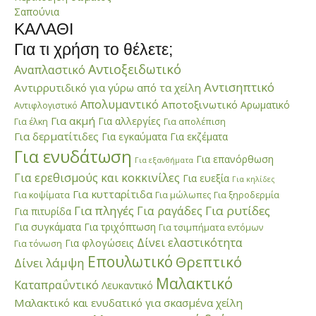
Σαπούνια
ΚΑΛΑΘΙ
Για τι χρήση το θέλετε;
Αντιοξειδωτικό
Αναπλαστικό
Αντισηπτικό
Αντιρρυτιδικό για γύρω από τα χείλη
Απολυμαντικό
Αποτοξινωτικό
Αρωματικό
Αντιφλογιστικό
Για ακμή
Για αλλεργίες
Για έλκη
Για απολέπιση
Για δερματίτιδες
Για εγκαύματα
Για εκζέματα
Για ενυδάτωση
Για επανόρθωση
Για εξανθήματα
Για ερεθισμούς και κοκκινίλες
Για ευεξία
Για κηλίδες
Για κυτταρίτιδα
Για κοψίματα
Για μώλωπες
Για ξηροδερμία
Για πληγές
Για ραγάδες
Για ρυτίδες
Για πιτυρίδα
Για συγκάματα
Για τριχόπτωση
Για τσιμπήματα εντόμων
Δίνει ελαστικότητα
Για φλογώσεις
Για τόνωση
Επουλωτικό
Θρεπτικό
Δίνει λάμψη
Μαλακτικό
Καταπραΰντικό
Λευκαντικό
Μαλακτικό και ενυδατικό για σκασμένα χείλη