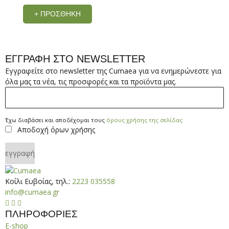
μπορο
range:
Αυτό
να
+ ΠΡΟΣΘΉΚΗ
το
8,00€
επιλεγ
προϊόν
στη
through
έχει
σελίδα
πολλαπλές
12,00€
του
ΕΓΓΡΑΦΗ ΣΤΟ NEWSLETTER
παραλλαγές.
προϊόν
Εγγραφείτε στο newsletter της Cumaea για να ενημερώνεστε για
Οι
όλα μας τα νέα, τις προσφορές και τα προϊόντα μας.
επιλογές
*
μπορούν
να
επιλεγούν
Έχω
Έχω διαβάσει και αποδέχομαι τους
όρους χρήσης της σελίδας
στη
Αποδοχή όρων χρήσης
διαβάσει
σελίδα
και
του
αποδέχομαι
εγγραφή
προϊόντος
τους
όρους
Κοίλι Ευβοίας, τηλ.:
2223 035558
χρήσης
info@cumaea.gr
της



σελίδας
ΠΛΗΡΟΦΟΡΙΕΣ
*
E-shop