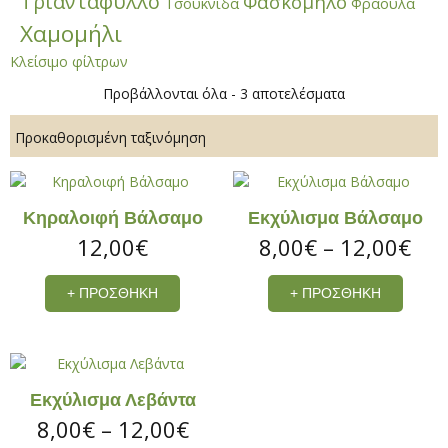
Τριαντάφυλλο
Φασκόμηλο
Τσουκνίδα
Φράουλα
Χαμομήλι
Κλείσιμο φίλτρων
Προβάλλονται όλα - 3 αποτελέσματα
Κηραλοιφή Βάλσαμο
Εκχύλισμα Βάλσαμο
Pri
12,00
€
8,00
€
–
12,00
€
ran
Αυτό
+ ΠΡΟΣΘΉΚΗ
+ ΠΡΟΣΘΉΚΗ
το
8,0
προϊό
thr
έχει
πολλα
12,
παραλλ
Εκχύλισμα Λεβάντα
Οι
Price
8,00
€
–
12,00
€
επιλογ