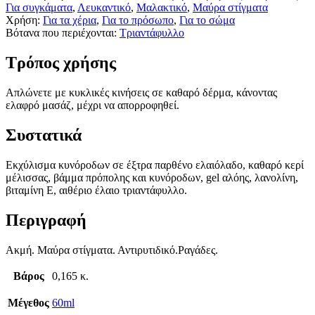
Για συγκάματα
,
Λευκαντικό
,
Μαλακτικό
,
Μαύρα στίγματα
Χρήση:
Για τα χέρια
,
Για το πρόσωπο
,
Για το σώμα
Βότανα που περιέχονται:
Τριαντάφυλλο
Τρόπος χρήσης
Απλώνετε με κυκλικές κινήσεις σε καθαρό δέρμα, κάνοντας
ελαφρό μασάζ, μέχρι να απορροφηθεί.
Συστατικά
Εκχύλισμα κυνόροδων σε έξτρα παρθένο ελαιόλαδο, καθαρό κερί
μέλισσας, βάμμα πρόπολης και κυνόροδων, gel αλόης, λανολίνη,
βιταμίνη Ε, αιθέριο έλαιο τριαντάφυλλο.
Περιγραφή
Ακμή. Μαύρα στίγματα. Αντιρυτιδικό.Ραγάδες.
Βάρος
0,165 κ.
Μέγεθος
60ml