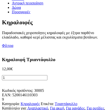
Αντρική περιποίηση
Δώρα
Προσφορές
Κηραλοιφές
Παραδοσιακές χειροποίητες κηραλοιφές με έξτρα παρθένο
ελαιόλαδο, καθαρό κερί μέλισσας και εκχυλίσματα βοτάνων.
Φίλτρα
Κηραλοιφή Τριαντάφυλλο
12,00
€
Κηραλοιφή
Τριαντάφυλλο
Προσθήκη στο Καλάθι
ποσότητα
Κωδικός προϊόντος:
30005
EAN: 5200146110303
9
Κατηγορία:
Κηραλοιφές
Ετικέτα:
Τριαντάφυλλο
Κατάλληλο για:
Αναπλαστικό
,
Για ακμή
,
Για ραγάδες
,
Για ρυτίδες
,