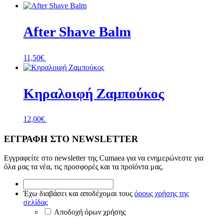
After Shave Balm
11,50
€
+ Προσθήκη
Κηραλοιφή Ζαμπούκος
12,00
€
+ Προσθήκη
ΕΓΓΡΑΦΗ ΣΤΟ NEWSLETTER
Εγγραφείτε στο newsletter της Cumaea για να ενημερώνεστε για
όλα μας τα νέα, τις προσφορές και τα προϊόντα μας.
*
Έχω
Έχω διαβάσει και αποδέχομαι τους
όρους χρήσης της
διαβάσει
σελίδας
και
Αποδοχή όρων χρήσης