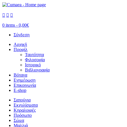



0 items -
0,00
€
Σύνδεση
Αρχική
Προφίλ
Ταυτότητα
Φιλοσοφία
Ιστορικό
Βιβλιογραφία
Βότανα
Ενημέρωση
Επικοινωνία
E-shop
Σαπούνια
Εκχυλίσματα
Κηραλοιφές
Πρόσωπο
Σώμα
Μαλλιά