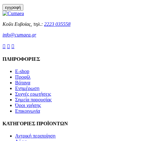
αποδέχομαι
τους
εγγραφή
όρους
χρήσης
της
Κοίλι Ευβοίας, τηλ.:
2223 035558
σελίδας
*
info@cumaea.gr



ΠΛΗΡΟΦΟΡΙΕΣ
E-shop
Προφίλ
Βότανα
Ενημέρωση
Συχνές ερωτήσεις
Σημεία παρουσίας
Όροι χρήσης
Επικοινωνία
ΚΑΤΗΓΟΡΙΕΣ ΠΡΟΪΟΝΤΩΝ
Αντρική περιποίηση