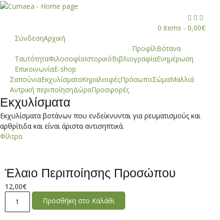



0 items -
0,00
€
Σύνδεση
Αρχική
Προφίλ
Βότανα
Ταυτότητα
Φιλοσοφία
Ιστορικό
Βιβλιογραφία
Ενημέρωση
Επικοινωνία
E-shop
Σαπούνια
Εκχυλίσματα
Κηραλοιφές
Πρόσωπο
Σώμα
Μαλλιά
Αντρική περιποίηση
Δώρα
Προσφορές
Εκχυλίσματα
Eκχυλίσματα βοτάνων που ενδείκνυνται για ρευματισμούς και
αρθρίτιδα και είναι άριστα αντισηπτικά.
Φίλτρα
Έλαιο Περιποίησης Προσώπου
12,00
€
Έλαιο
Προσθήκη στο Καλάθι
Περιποίησης
Προσώπου