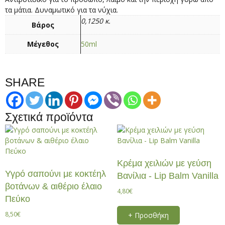
τα μάτια. Δυναμωτικό για τα νύχια.
0,1250 κ.
Βάρος
Μέγεθος
50ml
SHARE
Σχετικά προϊόντα
Κρέμα χειλιών με γεύση
Υγρό σαπούνι με κοκτέηλ
Βανίλια - Lip Balm Vanilla
βοτάνων & αιθέριο έλαιο
4,80
€
Πεύκο
8,50
€
+ Προσθήκη