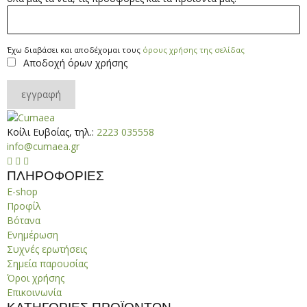
*
Έχω
Έχω διαβάσει και αποδέχομαι τους
όρους χρήσης της σελίδας
Αποδοχή όρων χρήσης
διαβάσει
και
αποδέχομαι
εγγραφή
τους
όρους
Κοίλι Ευβοίας, τηλ.:
2223 035558
χρήσης
info@cumaea.gr
της



σελίδας
ΠΛΗΡΟΦΟΡΙΕΣ
*
E-shop
Προφίλ
Βότανα
Ενημέρωση
Συχνές ερωτήσεις
Σημεία παρουσίας
Όροι χρήσης
Επικοινωνία