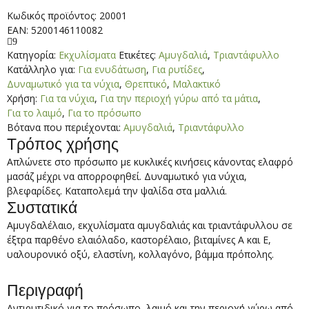
ποσότητα
Κωδικός προϊόντος:
20001
EAN: 5200146110082
9
Κατηγορία:
Εκχυλίσματα
Ετικέτες:
Αμυγδαλιά
,
Τριαντάφυλλο
Κατάλληλο για:
Για ενυδάτωση
,
Για ρυτίδες
,
Δυναμωτικό για τα νύχια
,
Θρεπτικό
,
Μαλακτικό
Χρήση:
Για τα νύχια
,
Για την περιοχή γύρω από τα μάτια
,
Για το λαιμό
,
Για το πρόσωπο
Βότανα που περιέχονται:
Αμυγδαλιά
,
Τριαντάφυλλο
Τρόπος χρήσης
Απλώνετε στο πρόσωπο με κυκλικές κινήσεις κάνοντας ελαφρό
μασάζ μέχρι να απορροφηθεί. Δυναμωτικό για νύχια,
βλεφαρίδες. Καταπολεμά την ψαλίδα στα μαλλιά.
Συστατικά
Αμυγδαλέλαιο, εκχυλίσματα αμυγδαλιάς και τριαντάφυλλου σε
έξτρα παρθένο ελαιόλαδο, καστορέλαιο, βιταμίνες Α και Ε,
υαλουρονικό οξύ, ελαστίνη, κολλαγόνο, βάμμα πρόπολης.
Περιγραφή
Αντιρυτιδικό για το πρόσωπο, λαιμό και την περιοχή γύρω από