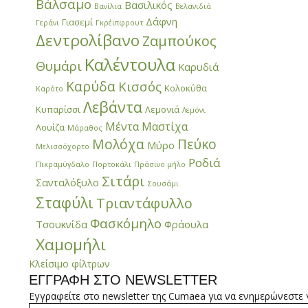
Βάλσαμο
Βασιλικός
Βανίλια
Βελανιδιά
Δάφνη
Γιασεμί
Γεράνι
Γκρέιπφρουτ
Δεντρολίβανο
Ζαμπούκος
Καλέντουλα
Θυμάρι
Καρυδιά
Καρύδα
Κισσός
Κολοκύθα
Καρότο
Λεβάντα
Κυπαρίσσι
Λεμονιά
Λεμόνι
Μέντα
Μαστίχα
Λουίζα
Μάραθος
Μολόχα
Πεύκο
Μύρο
Μελισσόχορτο
Ροδιά
Πικραμύγδαλο
Πορτοκάλι
Πράσινο μήλο
Σιτάρι
Σανταλόξυλο
Σουσάμι
Σταφύλι
Τριαντάφυλλο
Φασκόμηλο
Τσουκνίδα
Φράουλα
Χαμομήλι
Κλείσιμο φίλτρων
ΕΓΓΡΑΦΗ ΣΤΟ NEWSLETTER
Εγγραφείτε στο newsletter της Cumaea για να ενημερώνεστε γι