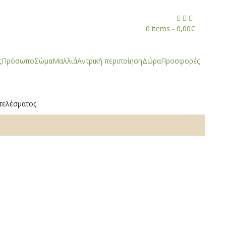



0 items -
0,00
€
ς
Πρόσωπο
Σώμα
Μαλλιά
Αντρική περιποίηση
Δώρα
Προσφορές
τελέσματος