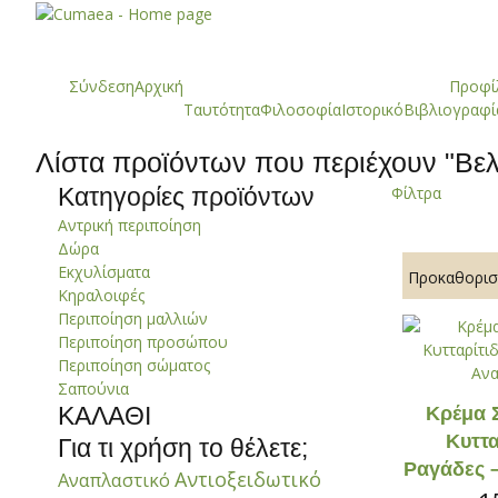
Σύνδεση
Αρχική
Προφί
Ταυτότητα
Φιλοσοφία
Ιστορικό
Βιβλιογραφί
Λίστα πρoϊόντων που περιέχουν "
Βελ
Φίλτρα
Κατηγορίες προϊόντων
Αντρική περιποίηση
Δώρα
Εκχυλίσματα
Κηραλοιφές
Περιποίηση μαλλιών
Περιποίηση προσώπου
Περιποίηση σώματος
Σαπούνια
ΚΑΛΑΘΙ
Kρέμα 
Κυττα
Για τι χρήση το θέλετε;
Ραγάδες 
Αντιοξειδωτικό
Αναπλαστικό