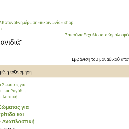
λ
Βότανα
Ενημέρωση
Επικοινωνία
E-shop
α
Σαπούνια
Εκχυλίσματα
Κηραλοιφέ
ανιδιά"
Εμφάνιση του μοναδικού απο
Σώματος για
ρίτιδα και
– Αναπλαστική