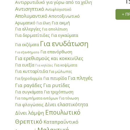
1
Αντιρρυτιδικό για γύρω από τα χείλη
Αντισηπτικό
Αντιφλογιστικό
+ Π
Απολυμαντικό
Αποτοξινωτικό
Για ακμή
Αρωματικό
Για έλκη
Για αλλεργίες
Για απολέπιση
Για δερματίτιδες
Για εγκαύματα
Για ενυδάτωση
Για εκζέματα
Για επανόρθωση
Για εξανθήματα
Για ερεθισμούς και κοκκινίλες
Για ευεξία
Για κοψίματα
Για κηλίδες
Για κυτταρίτιδα
Για μώλωπες
Για πληγές
Για πιτυρίδα
Για ξηροδερμία
Για ραγάδες
Για ρυτίδες
Για συγκάματα
Για τριχόπτωση
Για τσιμπήματα εντόμων
Για τόνωση
Δίνει ελαστικότητα
Για φλογώσεις
Επουλωτικό
Δίνει λάμψη
Θρεπτικό
Καταπραΰντικό