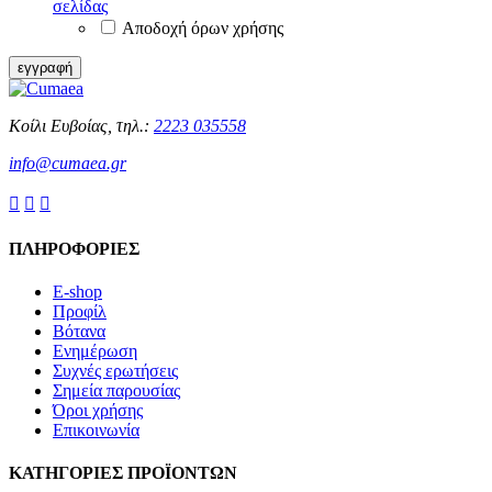
διαβάσει
σελίδας
και
Αποδοχή όρων χρήσης
αποδέχομαι
τους
εγγραφή
όρους
χρήσης
της
Κοίλι Ευβοίας, τηλ.:
2223 035558
σελίδας
*
info@cumaea.gr



ΠΛΗΡΟΦΟΡΙΕΣ
E-shop
Προφίλ
Βότανα
Ενημέρωση
Συχνές ερωτήσεις
Σημεία παρουσίας
Όροι χρήσης
Επικοινωνία
ΚΑΤΗΓΟΡΙΕΣ ΠΡΟΪΟΝΤΩΝ