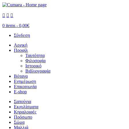



0 items -
0,00
€
Σύνδεση
Αρχική
Προφίλ
Ταυτότητα
Φιλοσοφία
Ιστορικό
Βιβλιογραφία
Βότανα
Ενημέρωση
Επικοινωνία
E-shop
Σαπούνια
Εκχυλίσματα
Κηραλοιφές
Πρόσωπο
Σώμα
Μαλλιά