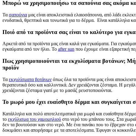
Μπορώ να χρησιμοποιήσω τα σαπούνια σας ακόμα και 
Τα
σαπούνια
μας είναι αποκλειστικά ελαιοσάπουνα, από λάδι εκλεκτ
ενυδατικά, θρεπτικά και τονωτικά για το δέρμα. Είναι κατάλληλα κα
Ποιό από τα προϊόντα σας είναι το καλύτερο για εγκ
Αρκετά από τα προϊόντα μας είναι καλά για εγκαύματα. Για εγκαύμα
εγκαύματα από τον ήλιο. Το
after sun
που έχουμε είναι εξαιρετική π
Πως χρησιμοποιούνται τα εκχυλίσματα βοτάνων; Μήπω
προϊόν
Τα
εκχυλίσματα βοτάνων
όπως όλα τα προϊόντα μας είναι αποκλεισ
θεραπευτικά όσο και καλλυντικά. Δεν χρειάζονται ζέσταμα. Η μεγά
χρειάζονται ζέσταμα γιατί με το μασάζ ρευστοποιούνται.
Το μωρό μου έχει ευαίσθητο δέρμα και συγκαίγεται συ
Κατάλληλα και πολύ αποτελεσματικά για μωρά και ευαίσθητα δέρμα
το
εκχύλισμα του χαμομηλιού
στο νερό του μπάνιου τους. Στα χωριά
δεν τα βουτούσαν καν στο νερό. Με ένα πανάκι που το έβρεχαν στο
δοκιμάσει και απορήσαμε με τα αποτελέσματα. Έφυγαν οι κοκκινίλε