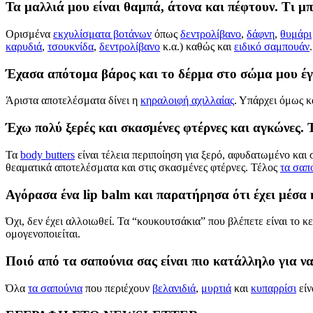
Τα μαλλιά μου είναι θαμπά, άτονα και πέφτουν. Τι 
Ορισμένα
εκχυλίσματα βοτάνων
όπως
δεντρολίβανο
,
δάφνη
,
θυμάρι
καρυδιά
,
τσουκνίδα
,
δεντρολίβανο
κ.α.) καθώς και
ειδικό σαμπουάν
.
Έχασα απότομα βάρος και το δέρμα στο σώμα μου έγ
Άριστα αποτελέσματα δίνει η
κηραλοιφή αχιλλαίας
. Υπάρχει όμως κ
Έχω πολύ ξερές και σκασμένες φτέρνες και αγκώνες.
Τα
body butters
είναι τέλεια περιποίηση για ξερό, αφυδατωμένο και
θεαματικά αποτελέσματα και στις σκασμένες φτέρνες. Τέλος
τα σαπ
Αγόρασα ένα lip balm και παρατήρησα ότι έχει μέσα
Όχι, δεν έχει αλλοιωθεί. Τα “κουκουτσάκια” που βλέπετε είναι το κ
ομογενοποιείται.
Ποιό από τα σαπούνια σας είναι πιο κατάλληλο για ν
Όλα
τα σαπούνια
που περιέχουν
βελανιδιά
,
μυρτιά
και
κυπαρρίσι
είν