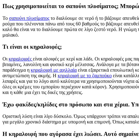
Πως χρησιμοποιείται το σαπούνι πλυσίματος; Μπορώ 
Το
σαπούνι πλυσίματος
το διαλύουμε σε νερό ή το βάζουμε απευθεί
ρούχα που πλένονται πάνω από τους 60 βαθμούς το βάζουμε απευθεία
καλό θα είναι να το διαλύουμε πρώτα σε λίγο ζεστό νερό. Η γνώμη τ
μαλακό.
Τι είναι οι κηραλοιφές;
Οι
κηραλοιφές
είναι αλοιφές με κερί και λάδι. Οι κηραλοιφές μας 
βιταμίνες, λανολίνη και φυσικό κερί μέλισσας. Ανάλογα με τα βότανα
παράδειγμα η
κηραλοιφή με αχιλλαία
είναι εξαιρετικά επουλωτική κα
αντιμετώπιση της ακμής. Η
κηραλοιφή με το ζαμπούκο
είναι κατάλλη
λιπαρές και για το λόγο αυτό καλύτερα να χρησιμοποιούνται νύχτα αλ
όλες οι κρέμες του εμπορίου περιέχουν κατά κόρον). Χρησιμοποιο
και η κάθε μια έχει τις δικές της χρήσεις.
Έχω φακίδες/κηλίδες στο πρόσωπο και στα χέρια. Υπ
Οριστική λύση είναι λίγο δύσκολο. Όμως υπάρχουν τρόποι να απαλυ
για μεγάλο χρονικό διάστημα με υπομονή και επιμονή. Όπως καταλαβ
Η κηραλοιφή που αγόρασα έχει λιώσει. Αυτό σημαίνει