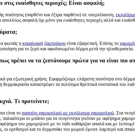
στις ευαίσθητες περιοχές; Είναι ασφαλή;
ής ποιότητος (παρθένο και έξτρα παρθένο) σε υπερλίπανση,
εκχυλίσμ
ι απολύτως ασφαλή όχι μόνο για ευαίσθητες περιοχές αλλά και ευαίσθη
αύματα;
τα φωτιάς η
κηραλοιφή
ζαμπούκου
είναι εξαιρετική. Επίσης το
χαμομή
εριποίηση για το ξερό και αφυδατωμένο δέρμα μετά την ηλιοθεραπεία.
ς πρέπει να τα ζεστάνουμε πρώτα για να είναι πιο α
τικά για εξωτερική χρήση. Εφαρμόζουμε ελάχιστη ποσότητα στο δέρμ
λη θερμακρασία καταστρέφει τα πολύτιμα θρεπτικά συστατικά του λα
χνά. Τι προτείνετε;
τα είναι το
σαπούνι χαμομηλιού με εκχύλισμα χαμομηλιού
. Στα νεογ
, παλαιότερα το μπάνιο για τα νεογέννητα γινόταν με αφέψημα χαμομ
 αφέψημα του χαμομηλιού με το λάδι καθάριζαν απαλά και με λεπτομ
ς, οι ερεθισμοί και το δερματάκι του μωρού έμεινε λαμπερό και απα