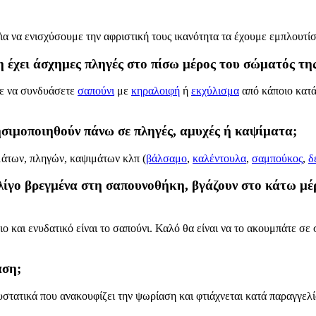
 Για να ενισχύσουμε την αφριστική τους ικανότητα τα έχουμε εμπλουτ
η έχει άσχημες πληγές στο πίσω μέρος του σώματός τη
τε να συνδυάσετε
σαπούνι
με
κηραλοιφή
ή
εκχύλισμα
από κάποιο κατ
σιμοποιηθούν πάνω σε πληγές, αμυχές ή καψίματα;
μάτων, πληγών, καψιμάτων κλπ (
βάλσαμο
,
καλέντουλα
,
σαμπούκος
,
δ
λίγο βρεγμένα στη σαπουνοθήκη, βγάζουν στο κάτω μέρ
ιο και ενυδατικό είναι το σαπούνι. Καλό θα είναι να το ακουμπάτε σ
αση;
στατικά που ανακουφίζει την ψωρίαση και φτιάχνεται κατά παραγγελί