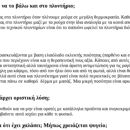
να το βάλω και στο πλυντήριο;
ας στο πλυντήριο όταν πλένουμε ρούχα σε μεγάλη θερμοκρασία. Καθα
ς στο πλυντήριο μαζί με τα ρούχα στην ίδια αναλογία με τα κοινά α
ου τεχνικού πλυντηρίων είναι ότι το σαπούνι ωφελεί τα πλυντήρια διό
παρασκευάζονται με βαση ελαιόλαδο εκλεκτής ποιότητας (παρθένο και 
 που περιέχουν είναι και η θεραπευτική τους αξία. Κάποιες από αυτές 
ι αντισηπτική αλλά ταυτόχρονα είναι άριστη αντιμετώπιση για τις ραγ
λη για κάψιμο, τόσο από τον ήλιο όσο και από τη φωτιά, αλλά είναι θ
λά αυτό είναι και πλεονέκτημα γιατί είναι πολύ περιεκτικές σε βόταν
ύνται πάνω σε καθαρό δέρμα με μασάζ. Μια μικρή ποσότητα είναι αρ
άρχει οριστική λύση;
νθούν και να μην είναι ορατές με κατάλληλα προϊόντα και συγκεκριμ
αίνετε αυτό ισχύει για κάθε τι φυσικό.
 ότι έχει χαλάσει; Μήπως χρειάζεται ψυγείο;