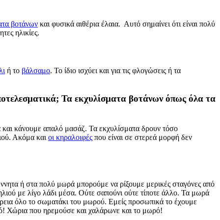
ατα βοτάνων
και φυσικά αιθέρια έλαια. Αυτό σημαίνει ότι είναι πολύ
τες ηλικίες.
λι
ή το
βάλσαμο
. Το ίδιο ισχύει και για τις φλογώσεις ή τα
ποτελεσματικά; Τα εκχυλίσματα βοτάνων όπως όλα τα
α και κάνουμε απαλό μασάζ. Τα εκχυλίσματα δρουν τόσο
διού. Ακόμα και
οι κηραλοιφές
που είναι σε στερεά μορφή δεν
έννητα ή στα πολύ μωρά μπορούμε να ρίξουμε μερικές σταγόνες από
ηλιού με λίγο λάδι μέσα. Ούτε σαπούνι ούτε τίποτε άλλο. Τα μωρά
έρεια όλο το σωματάκι του μωρού. Εμείς προσωπικά το έχουμε
λό! Χώρια που ηρεμούσε και χαλάρωνε και το μωρό!