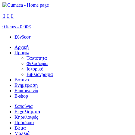



0 items -
0,00
€
Σύνδεση
Αρχική
Προφίλ
Ταυτότητα
Φιλοσοφία
Ιστορικό
Βιβλιογραφία
Βότανα
Ενημέρωση
Επικοινωνία
E-shop
Σαπούνια
Εκχυλίσματα
Κηραλοιφές
Πρόσωπο
Σώμα
Μαλλιά