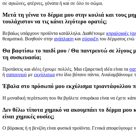
σε αγκώνες, φτέρνες, γόνατα ή και σε όλο το σώμα.
Μετά τη γέννα το δέρμα μου στην κοιλιά και τους μηρ
τουλάχιστον να τις κάνει λιγότερο ορατές;
Βεβαίως υπάρχουν προϊόντα κατάλληλα. Διαθέτουμε
κηραλοιφές (αχ
θεαματικά. Βοηθούν στην
ανάπλαση
και
σύσφιξη
του δέρματος ενώ
Θα βαφτίσω το παιδί μου / Θα παντρευτώ σε λίγους μ
τη συσκευασία;
Προτάσεις και ιδέες έχουμε πολλές. Μια εξαιρετική ιδέα είναι τα
σαπ
ή
σαπουνιού
με
εκχύλισμα
στο ίδιο βότανο πάντα. Αναλαμβάνουμε 
Έβαλα στο πρόσωπό μου εκχύλισμα τριαντάφυλλου που
Η μοναδική περίπτωση που θα βγάλετε σπυράκια είναι να έχετε κάπο
Δεν θέλω τίποτα χημικό να ακουμπάει το δέρμα μου 
είναι χημικές ουσίες;
Ο βόρακας ή η βενζόη είναι φυσικά προϊόντα. Γενικά αποφεύγουμε ν