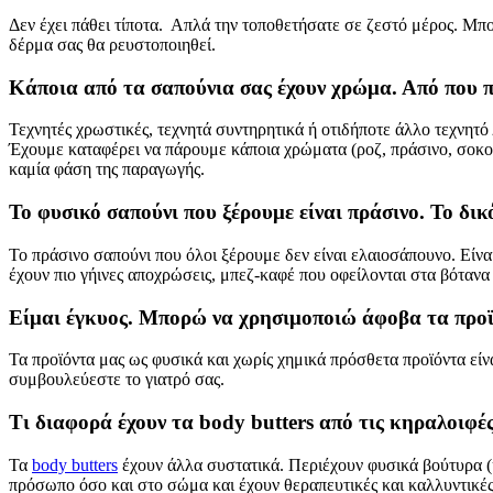
Δεν έχει πάθει τίποτα. Απλά την τοποθετήσατε σε ζεστό μέρος. Μπ
δέρμα σας θα ρευστοποιηθεί.
Κάποια από τα σαπούνια σας έχουν χρώμα. Από που π
Τεχνητές χρωστικές, τεχνητά συντηρητικά ή οτιδήποτε άλλο τεχνη
Έχουμε καταφέρει να πάρουμε κάποια χρώματα (ροζ, πράσινο, σοκο
καμία φάση της παραγωγής.
Το φυσικό σαπούνι που ξέρουμε είναι πράσινο. Το δικό
Το πράσινο σαπούνι που όλοι ξέρουμε δεν είναι ελαιοσάπουνο. Είνα
έχουν πιο γήινες αποχρώσεις, μπεζ-καφέ που οφείλονται στα βότανα
Είμαι έγκυος. Μπορώ να χρησιμοποιώ άφοβα τα προϊ
Τα προϊόντα μας ως φυσικά και χωρίς χημικά πρόσθετα προϊόντα είν
συμβουλεύεστε το γιατρό σας.
Τι διαφορά έχουν τα body butters από τις κηραλοιφέ
Τα
body butters
έχουν άλλα συστατικά. Περιέχουν φυσικά βούτυρα (κ
πρόσωπο όσο και στο σώμα και έχουν θεραπευτικές και καλλυντικές