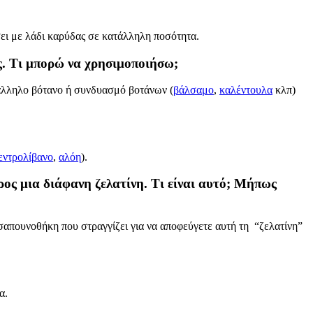
ίσει με λάδι καρύδας σε κατάλληλη ποσότητα.
ς. Τι μπορώ να χρησιμοποιήσω;
άλληλο βότανο ή συνδυασμό βοτάνων (
βάλσαμο
,
καλέντουλα
κλπ)
εντρολίβανο
,
αλόη
).
ος μια διάφανη ζελατίνη. Τι είναι αυτό; Μήπως
ε σαπουνοθήκη που στραγγίζει για να αποφεύγετε αυτή τη “ζελατίνη”
α.