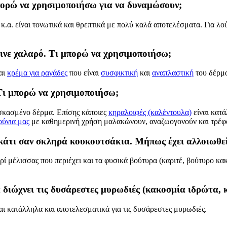
μπορώ να χρησιμοποιήσω για να δυναμώσουν;
κ.α. είναι τονωτικά και θρεπτικά με πολύ καλά αποτελέσματα. Για λ
ινε χαλαρό. Τι μπορώ να χρησιμοποιήσω;
αι
κρέμα για ραγάδες
που είναι
συσφικτική
και
αναπλαστική
του δέρμα
 Τι μπορώ να χρησιμοποιήσω;
 σκασμένο δέρμα. Επίσης κάποιες
κηραλοιφές (καλέντουλα)
είναι κατ
ούνια μας
με καθημερινή χρήση μαλακώνουν, αναζωογονούν και τρέφ
 κάτι σαν σκληρά κουκουτσάκια. Μήπως έχει αλλοιωθε
ερί μέλισσας που περιέχει και τα φυσικά βούτυρα (καριτέ, βούτυρο κ
α διώχνει τις δυσάρεστες μυρωδιές (κακοσμία ιδρώτα, 
αι κατάλληλα και αποτελεσματικά για τις δυσάρεστες μυρωδιές.