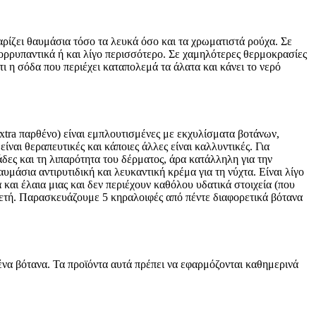
ρίζει θαυμάσια τόσο τα λευκά όσο και τα χρωματιστά ρούχα. Σε
πορρυπαντικά ή και λίγο περισσότερο. Σε χαμηλότερες θερμοκρασίες
τι η σόδα που περιέχει καταπολεμά τα άλατα και κάνει το νερό
extra παρθένο) είναι εμπλουτισμένες με εκχυλίσματα βοτάνων,
είναι θεραπευτικές και κάποιες άλλες είναι καλλυντικές. Για
άδες και τη λιπαρότητα του δέρματος, άρα κατάλληλη για την
αυμάσια αντιρυτιδική και λευκαντική κρέμα για τη νύχτα. Είναι λίγο
α και έλαια μιας και δεν περιέχουν καθόλου υδατικά στοιχεία (που
κετή. Παρασκευάζουμε 5 κηραλοιφές από πέντε διαφορετικά βότανα
ένα βότανα. Τα προϊόντα αυτά πρέπει να εφαρμόζονται καθημερινά