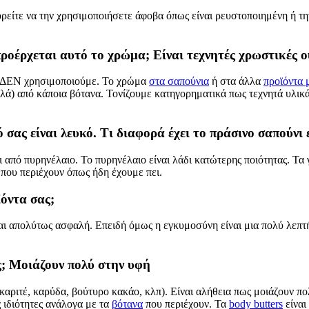
ορείτε να την χρησιμοποιήσετε άφοβα όπως είναι ρευστοποιημένη ή τ
ροέρχεται αυτό το χρώμα; Είναι τεχνητές χρωστικές ο
τό ΔΕΝ χρησιμοποιούμε. Το χρώμα
στα σαπούνια
ή στα άλλα
προϊόντα 
λά) από κάποια βότανα. Τονίζουμε κατηγορηματικά πως τεχνητά υλικ
 σας είναι λευκό. Τι διαφορά έχει το πράσινο σαπούνι 
ι από πυρηνέλαιο. Το πυρηνέλαιο είναι λάδι κατώτερης ποιότητας. Τα
 που περιέχουν όπως ήδη έχουμε πει.
όντα σας;
αι απολύτως ασφαλή. Επειδή όμως η εγκυμοσύνη είναι μια πολύ λεπτή 
ς; Μοιάζουν πολύ στην υφή
αριτέ, καρύδα, βούτυρο κακάο, κλπ). Είναι αλήθεια πως μοιάζουν π
 ιδιότητες ανάλογα με τα
βότανα
που περιέχουν. Τα
body butters
είναι