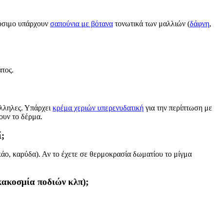
ούσιμο υπάρχουν
σαπούνια με βότανα
τονωτικά των μαλλιών (
δάφνη
,
τος.
άλληλες. Υπάρχει
κρέμα χεριών υπερενυδατική
για την περίπτωση με
ουν το δέρμα.
ί;
ακάο, καρύδα). Αν το έχετε σε θερμοκρασία δωματίου το μίγμα
κακοσμία ποδιών κλπ);