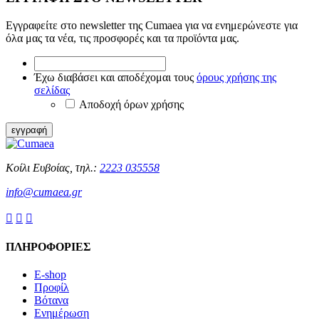
Εγγραφείτε στο newsletter της Cumaea για να ενημερώνεστε για
όλα μας τα νέα, τις προσφορές και τα προϊόντα μας.
*
Έχω
Έχω διαβάσει και αποδέχομαι τους
όρους χρήσης της
διαβάσει
σελίδας
και
Αποδοχή όρων χρήσης
αποδέχομαι
τους
εγγραφή
όρους
χρήσης
της
Κοίλι Ευβοίας, τηλ.:
2223 035558
σελίδας
*
info@cumaea.gr



ΠΛΗΡΟΦΟΡΙΕΣ
E-shop
Προφίλ
Βότανα
Ενημέρωση