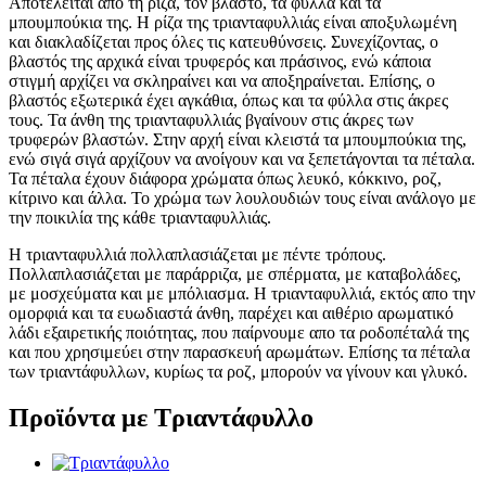
Αποτελείται από τη ρίζα, τον βλαστό, τα φύλλα και τα
μπουμπούκια της. Η ρίζα της τριανταφυλλιάς είναι αποξυλωμένη
και διακλαδίζεται προς όλες τις κατευθύνσεις. Συνεχίζοντας, ο
βλαστός της αρχικά είναι τρυφερός και πράσινος, ενώ κάποια
στιγμή αρχίζει να σκληραίνει και να αποξηραίνεται. Επίσης, ο
βλαστός εξωτερικά έχει αγκάθια, όπως και τα φύλλα στις άκρες
τους. Τα άνθη της τριανταφυλλιάς βγαίνουν στις άκρες των
τρυφερών βλαστών. Στην αρχή είναι κλειστά τα μπουμπούκια της,
ενώ σιγά σιγά αρχίζουν να ανοίγουν και να ξεπετάγονται τα πέταλα.
Τα πέταλα έχουν διάφορα χρώματα όπως λευκό, κόκκινο, ροζ,
κίτρινο και άλλα. Το χρώμα των λουλουδιών τους είναι ανάλογο με
την ποικιλία της κάθε τριανταφυλλιάς.
Η τριανταφυλλιά πολλαπλασιάζεται με πέντε τρόπους.
Πολλαπλασιάζεται με παράρριζα, με σπέρματα, με καταβολάδες,
με μοσχεύματα και με μπόλιασμα. Η τριανταφυλλιά, εκτός απο την
ομορφιά και τα ευωδιαστά άνθη, παρέχει και αιθέριο αρωματικό
λάδι εξαιρετικής ποιότητας, που παίρνουμε απο τα ροδοπέταλά της
και που χρησιμεύει στην παρασκευή αρωμάτων. Επίσης τα πέταλα
των τριαντάφυλλων, κυρίως τα ροζ, μπορούν να γίνουν και γλυκό.
Προϊόντα με Τριαντάφυλλο