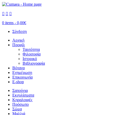



0 items -
0,00
€
Σύνδεση
Αρχική
Προφίλ
Ταυτότητα
Φιλοσοφία
Ιστορικό
Βιβλιογραφία
Βότανα
Ενημέρωση
Επικοινωνία
E-shop
Σαπούνια
Εκχυλίσματα
Κηραλοιφές
Πρόσωπο
Σώμα
Μαλλιά