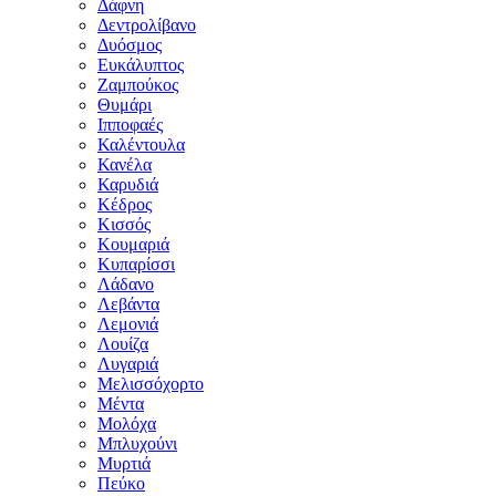
Δάφνη
Δεντρολίβανο
Δυόσμος
Ευκάλυπτος
Ζαμπούκος
Θυμάρι
Ιπποφαές
Καλέντουλα
Κανέλα
Καρυδιά
Κέδρος
Κισσός
Κουμαριά
Κυπαρίσσι
Λάδανο
Λεβάντα
Λεμονιά
Λουίζα
Λυγαριά
Μελισσόχορτο
Μέντα
Μολόχα
Μπλυχούνι
Μυρτιά
Πεύκο