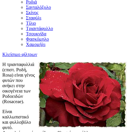
Ροδιά
Σανταλόξυλο
Σκίνος
Σταφύλι
Τίλιο
Τριαντάφυλλο
Τσουκνίδα
Φασκόμηλο
Χαμομήλι
Κλείσιμο φίλτρων
Η τριανταφυλλιά
(επιστ. Ροδή,
Rosa) είναι γένος
φυτών που
ανήκει στην
οικογένεια των
Ροδοειδών
(Rosaceae).
Είναι
καλλωπιστικό
και φυλλοβόλο
φυτό.