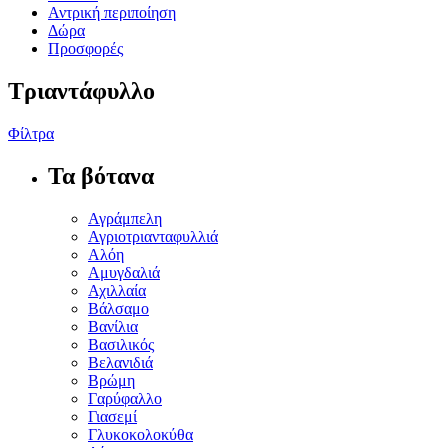
Αντρική περιποίηση
Δώρα
Προσφορές
Τριαντάφυλλο
Φίλτρα
Τα βότανα
Αγράμπελη
Αγριοτριανταφυλλιά
Αλόη
Αμυγδαλιά
Αχιλλαία
Βάλσαμο
Βανίλια
Βασιλικός
Βελανιδιά
Βρώμη
Γαρύφαλλο
Γιασεμί
Γλυκοκολοκύθα