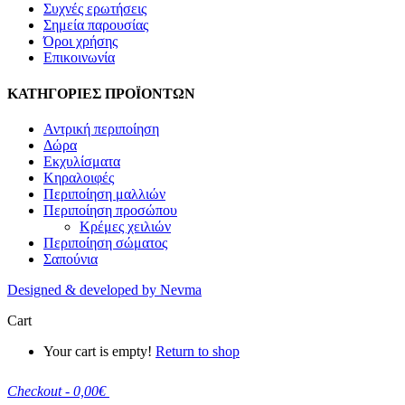
Συχνές ερωτήσεις
Σημεία παρουσίας
Όροι χρήσης
Επικοινωνία
ΚΑΤΗΓΟΡΙΕΣ ΠΡΟΪΟΝΤΩΝ
Αντρική περιποίηση
Δώρα
Εκχυλίσματα
Κηραλοιφές
Περιποίηση μαλλιών
Περιποίηση προσώπου
Κρέμες χειλιών
Περιποίηση σώματος
Σαπούνια
Designed
&
developed by Nevma
Cart
Your cart is empty!
Return to shop
Checkout
-
0,00€