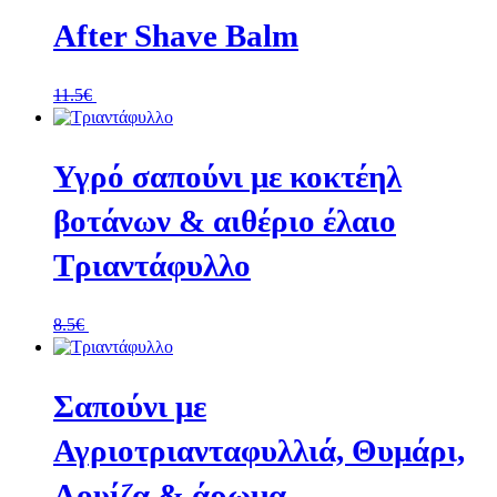
After Shave Balm
11.5
€
Περισσοτερα
Υγρό σαπούνι με κοκτέηλ
βοτάνων & αιθέριο έλαιο
Τριαντάφυλλο
8.5
€
Περισσοτερα
Σαπούνι με
Αγριοτριανταφυλλιά, Θυμάρι,
Λουίζα & άρωμα