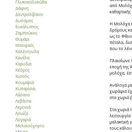
Γλυκοκολοκύθα
από Μολόχες
Δάφνη
καθαρτικής
Δεντρολίβανο
Δυόσμος
Η Μολόχα ε
Ευκάλυπτος
δρόμους κα
Ζαμπούκος
ως το Φθιν
Θυμάρι
πέταλα, δι
Ιπποφαές
που το λένε
Καλέντουλα
Κανέλα
Πλαισίωνε 
Καρυδιά
εποχή της 
Κέδρος
μολόχα, έστ
Κισσός
Κουμαριά
Ανάλογα με
Κυπαρίσσι
χωράφια έχ
Λάδανο
στα χωριά β
Λεβάντα
Λεμονιά
Στα χωριά 
Λουίζα
λειτουργία 
Λυγαριά
μαλακτική 
Μελισσόχορτο
τους κάλου
Μέντα