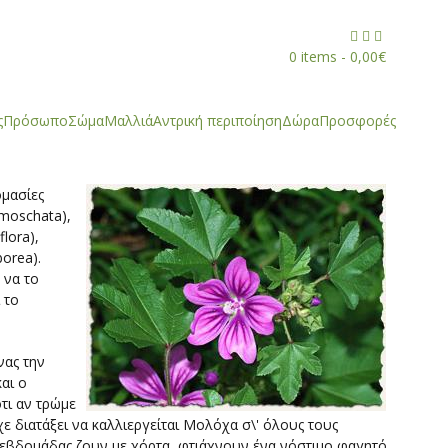



0 items -
0,00
€
ς
Πρόσωπο
Σώμα
Μαλλιά
Αντρική περιποίηση
Δώρα
Προσφορές
ομασίες
 moschata),
flora),
borea).
 να το
 το
νας την
αι ο
ότι αν τρώμε
ε διατάξει να καλλιεργείται Μολόχα σ\' όλους τους
ς εβδομάδας ζουν με χόρτα, φτιάχνουν ένα νόστιμο φαγητό