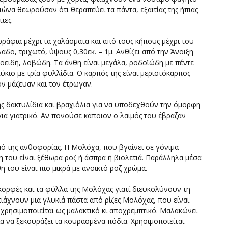
αιώνα θεωρούσαν ότι θεραπεύει τα πάντα, εξαιτίας της ήπιας
ιες.
ράφια μέχρι τα χαλάσματα και από τους κήπους μέχρι του
δο, τριχωτό, ύψους 0,30εκ. – 1μ. Ανθίζει από την Άνοιξη
ειδή, λοβώδη. Τα άνθη είναι μεγάλα, ροδοϊώδη με πέντε
κιο με τρία φυλλίδια. Ο καρπός της είναι μεριστόκαρπος
τον μάζευαν και τον έτρωγαν.
ς δακτυλίδια και βραχιόλια για να υποδεχθούν την όμορφη
ια γιατρικό. Αν πονούσε κάποιον ο λαιμός του έβραζαν
ό της ανθοφορίας. Η Μολόχα, που βγαίνει σε γόνιμα
η του είναι ξέθωρα ροζ ή άσπρα ή βιολετιά. Παράλληλα μέσα
η του είναι πιο μικρά με ανοικτό ροζ χρώμα.
 κορφές και τα φύλλα της Μολόχας γιατί διευκολύνουν τη
τιάχνουν μια γλυκιά πάστα από ρίζες Μολόχας, που είναι
 χρησιμοποιείται ως μαλακτικό κι αποχρεμπτικό. Μαλακώνει
α να ξεκουράζει τα κουρασμένα πόδια. Χρησιμοποιείται