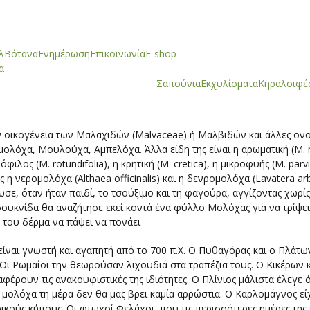
λ
Βότανα
Ενημέρωση
Επικοινωνία
E-shop
α
Σαπούνια
Εκχυλίσματα
Κηραλοιφέ
ν οικογένεια των Μαλαχιδών (Malvaceae) ή Μαλβιδών και άλλες ον
ομολόχα, Μουλούχα, Αμπελόχα. Άλλα είδη της είναι η αρωματική (M.
φιλος (M. rotundifolia), η κρητική (M. cretica), η μικροφυής (M. parvi
 η νερομολόχα (Althaea officinalis) και η δενρομολόχα (Lavatera ar
σε, όταν ήταν παιδί, το τσούξιμο και τη φαγούρα, αγγίζοντας χωρίς
τσουκνίδα θα αναζήτησε εκεί κοντά ένα φύλλο Μολόχας για να τρίψει
 του δέρμα να πάψει να πονάει
ίναι γνωστή και αγαπητή από το 700 π.Χ. Ο Πυθαγόρας και ο Πλάτω
 Οι Ρωμαίοι την θεωρούσαν λιχουδιά στα τραπέζια τους. Ο Κικέρων κ
φέρουν τις ανακουφιστικές της ιδιότητες. Ο Πλίνιος μάλιστα έλεγε 
 μολόχα τη μέρα δεν θα μας βρει καμία αρρώστια. Ο Καρλομάγνος είχ
ικούς κήπους. Οι φτωχοί Φελάχοι, που τις περισσότερες ημέρες τη