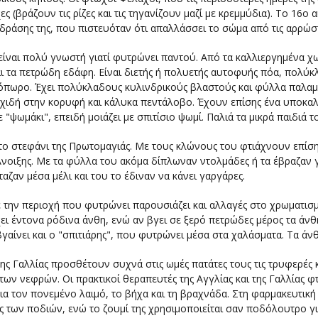
 (βράζουν τις ρίζες και τις τηγανίζουν μαζί με κρεμμύδια). Το 16ο 
 δράσης της, που πιστευόταν ότι απαλλάσσει το σώμα από τις αρρώστ
ίναι πολύ γνωστή γιατί φυτρώνει παντού. Από τα καλλιεργημένα χω
ι τα πετρώδη εδάφη. Είναι διετής ή πολυετής αυτοφυής πόα, πολύκλα
όπωρο. Έχει πολύκλαδους κυλινδρικούς βλαστούς και φύλλα παλαμο
σχιδή στην κορυφή και κάλυκα πεντάλοβο. Έχουν επίσης ένα υποκαλύ
 "ψωμάκι", επειδή μοιάζει με σπιτίσιο ψωμί. Παλιά τα μικρά παιδιά 
το στεφάνι της Πρωτομαγιάς. Με τους κλώνους του φτιάχνουν επίση
Άνοιξης. Με τα φύλλα του ακόμα δίπλωναν ντολμάδες ή τα έβραζαν γ
αζαν μέσα μέλι και του το έδιναν να κάνει γαργάρες.
 την περιοχή που φυτρώνει παρουσιάζει και αλλαγές στο χρωματισμ
ει έντονα ρόδινα άνθη, ενώ αν βγει σε ξερό πετρώδες μέρος τα άνθ
γαίνει και ο "σπιτιάρης", που φυτρώνει μέσα στα χαλάσματα. Τα άνθ
της Γαλλίας προσθέτουν συχνά στις ωμές πατάτες τους τις τρυφερές
των νεφρών. Οι πρακτικοί θεραπευτές της Αγγλίας και της Γαλλίας φ
για τον πονεμένο λαιμό, το βήχα και τη βραχνάδα. Στη φαρμακευτική
ς των ποδιών, ενώ το ζουμί της χρησιμοποιείται σαν ποδόλουτρο γι