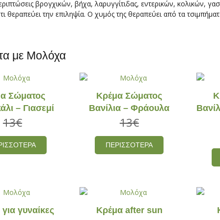
εριπτώσεις βρογχικών, βήχα, λαρυγγίτιδας, εντερικών, κολικών, γασ
τι θεραπεύει την επιληψία. Ο χυμός της θεραπεύει από τα τσιμπήματ
τα με Μολόχα
α Σώματος
Kρέμα Σώματος
K
άλι – Γιασεμί
Βανίλια – Φράουλα
Βανίλ
13
€
13
€
ΡΙΣΣΟΤΕΡΑ
ΠΕΡΙΣΣΟΤΕΡΑ
 για γυναίκες
Κρέμα after sun