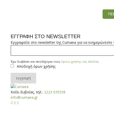
ΠΕ
ΕΓΓΡΑΦΗ ΣΤΟ NEWSLETTER
Εγγραφείτε στο newsletter της Cumaea για να ενημερώνεστε γι
*
Έχω
Έχω διαβάσει και αποδέχομαι τους
όρους χρήσης της σελίδας
Αποδοχή όρων χρήσης
διαβάσει
και
αποδέχομαι
εγγραφή
τους
όρους
Κοίλι Ευβοίας, τηλ.:
2223 035558
χρήσης
info@cumaea.gr
της



σελίδας
*