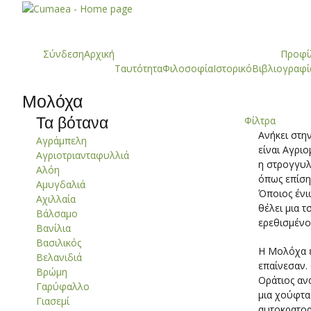
Σύνδεση
Αρχική
Προφί
Ταυτότητα
Φιλοσοφία
Ιστορικό
Βιβλιογραφί
Μολόχα
Φίλτρα
Τα βότανα
Ανήκει στη
Αγράμπελη
είναι Αγρι
Αγριοτριανταφυλλιά
η στρογγυλό
Αλόη
όπως επίσης
Αμυγδαλιά
Όποιος ένιω
Αχιλλαία
θέλει μια 
Βάλσαμο
ερεθισμένο
Βανίλια
Βασιλικός
Η Μολόχα ε
Βελανιδιά
επαίνεσαν.
Βρώμη
Οράτιος ανα
Γαρύφαλλο
μια χούφτα
Γιασεμί
αυτοκρατορ