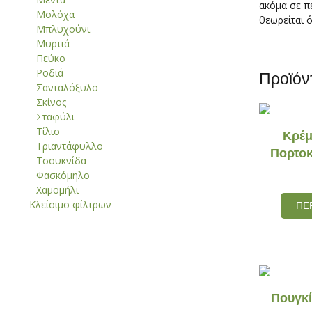
ακόμα σε π
Μολόχα
θεωρείται ό
Μπλυχούνι
Μυρτιά
Πεύκο
Ροδιά
Προϊόν
Σανταλόξυλο
Σκίνος
Σταφύλι
Τίλιο
Kρέμ
Τριαντάφυλλο
Πορτοκ
Τσουκνίδα
Φασκόμηλο
Χαμομήλι
Κλείσιμο φίλτρων
ΠΕ
Πουγκί